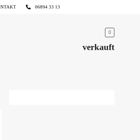
NTAKT
06894 33 13
verkauft