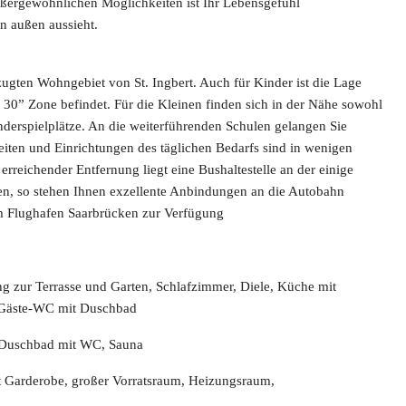
ßergewöhnlichen Möglichkeiten ist Ihr Lebensgefühl
n außen aussieht.
gten Wohngebiet von St. Ingbert. Auch für Kinder ist die Lage
 30” Zone befindet. Für die Kleinen finden sich in der Nähe sowohl
derspielplätze. An die weiterführenden Schulen gelangen Sie
ten und Einrichtungen des täglichen Bedarfs sind in wenigen
erreichender Entfernung liegt eine Bushaltestelle an der einige
hren, so stehen Ihnen exzellente Anbindungen an die Autobahn
m Flughafen Saarbrücken zur Verfügung
 zur Terrasse und Garten, Schlafzimmer, Diele, Küche mit
Gäste-WC mit Duschbad
, Duschbad mit WC, Sauna
 Garderobe, großer Vorratsraum, Heizungsraum,