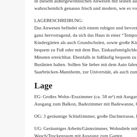
In diesem außergewöhnlichen Anwesen mit seinen au
wahrscheinlich genauso frisch und modern, wie es vo
LAGEBESCHREIBUNG:
Das Anwesen befindet sich einem ruhigen und bevorzu
ganz hervorragend, da sich das Haus in einer “Tempo
Kindergärten als auch Grundschulen, sowie große Kin
bequem zu Fuß oder mit dem Bus. Einkaufsmöglichkei
Minuten erreichbar. Ebenfalls in fußläufig bequem zu 
Buslinien halten. Sollten Sie lieber mit dem Auto fa
Saarbrücken-Mannheim, zur Universität, als auch zu
Lage
EG: Großes Wohn-/Esszimmer (ca. 58 m²) mit Ausgang
Ausgang zum Balkon, Badezimmer mit Badewanne, 
OG: 3 geräumige Schlafzimmer, große Dachterrasse
UG: Geräumiges Arbeits/Gästezimmer, Wohndiele mit
Wasch/Trockenraum mit Ausgang zum Garten