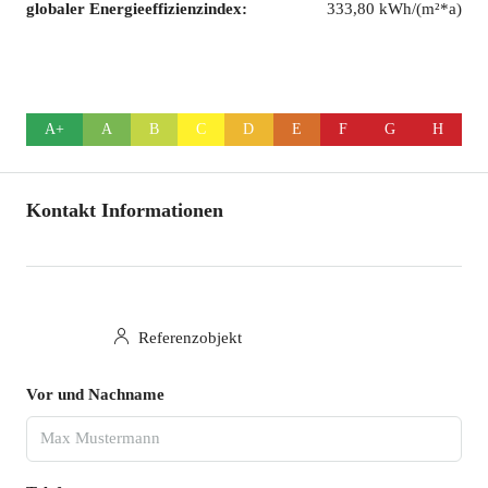
globaler Energieeffizienzindex:
333,80 kWh/(m²*a)
A+
A
B
C
D
E
F
G
H
Kontakt Informationen
Referenzobjekt
Vor und Nachname