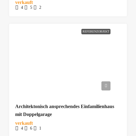
verkauft
4
5
2
REFERENZOBJEKT
Architektonisch ansprechendes Einfamilienhaus
mit Doppelgarage
verkauft
4
6
1