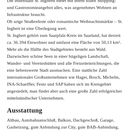
Die Innenstadt St. Ingberts bietet mit ihrem tollen Shopping-
und Gastronomieangebot alles, was angenehmes Wohnen an
Infrastruktur braucht.
Ob urige Straßenfeste oder romantische Weihnachtsmärkte – St.
Ingbert ist eine Überlegung wert.
St. Ingbert gehört zum Saarpfalz-Kreis im Saarland, hat derzeit
ca. 36.394 Einwohner und umfasst eine Fläche von 50,13 km².
Mehr als die Hälfte des Stadtgebietes besteht aus Wald.
Dazwischen schöne Seen in einer hügeligen Landschaft,
Wander- und Vereinshütten und alle Freizeiteinrichtungen, die
eine liebenswerte Stadt ausmachen. Eine stattliche Zahl
internationaler Großunternehmen wie Hager, Bosch, Michelin,
INA-Schaeffler, Festo und SAP haben sich im Kreisgebiet
angesiedelt, man findet aber auch eine große Zahl erfolgreicher
mittelständischer Unternehmen.
Ausstattung
Altbau, Autobahnanschluß, Balkon, Dachgeschoß, Garage,
Gasheizung, gute Anbindung zur City, gute BAB-Anbindung,