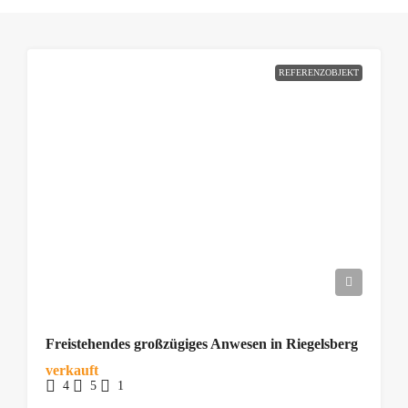
REFERENZOBJEKT
Freistehendes großzügiges Anwesen in Riegelsberg
verkauft
4
5
1