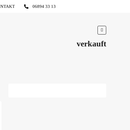
NTAKT
06894 33 13
verkauft