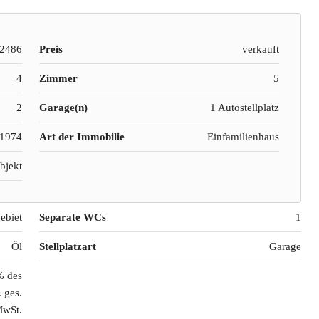
2486
Preis
verkauft
4
Zimmer
5
2
Garage(n)
1 Autostellplatz
1974
Art der Immobilie
Einfamilienhaus
bjekt
ebiet
Separate WCs
1
Öl
Stellplatzart
Garage
% des
. ges.
wSt.